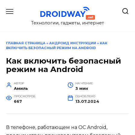
Перейти
к
содержанию
Технологии, гаджеты, интернет
ГЛАВНАЯ СТРАНИЦА
»
АНДРОИД ИНСТРУКЦИИ
»
КАК
ВКЛЮЧИТЬ БЕЗОПАСНЫЙ РЕЖИМ НА ANDROID
Как включить безопасный
режим на Android
АВТОР
НА ЧТЕНИЕ
Амиль
3 мин
ПРОСМОТРОВ
ОБНОВЛЕНО
667
13.07.2024
В телефоне, работающем на ОС Android,