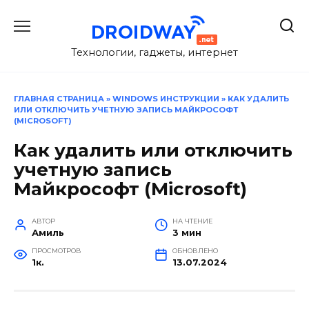
Перейти
к
содержанию
Технологии, гаджеты, интернет
ГЛАВНАЯ СТРАНИЦА
»
WINDOWS ИНСТРУКЦИИ
»
КАК УДАЛИТЬ
ИЛИ ОТКЛЮЧИТЬ УЧЕТНУЮ ЗАПИСЬ МАЙКРОСОФТ
(MICROSOFT)
Как удалить или отключить
учетную запись
Майкрософт (Microsoft)
АВТОР
НА ЧТЕНИЕ
Амиль
3 мин
ПРОСМОТРОВ
ОБНОВЛЕНО
1к.
13.07.2024