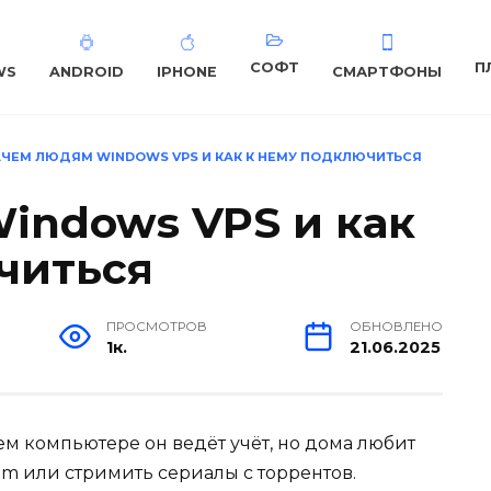
СОФТ
П
WS
ANDROID
IPHONE
СМАРТФОНЫ
АЧЕМ ЛЮДЯМ WINDOWS VPS И КАК К НЕМУ ПОДКЛЮЧИТЬСЯ
indows VPS и как
читься
ПРОСМОТРОВ
ОБНОВЛЕНО
1к.
21.06.2025
ем компьютере он ведёт учёт, но дома любит
am или стримить сериалы с торрентов.