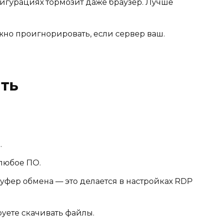
гурациях тормозит даже браузер. Лучше
но проигнорировать, если сервер ваш.
ть
.
 любое ПО.
фер обмена — это делается в настройках RDP
руете скачивать файлы.