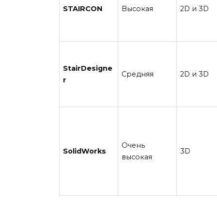
STAIRCON
Высокая
2D и 3D
StairDesigne
Средняя
2D и 3D
r
Очень
SolidWorks
3D
высокая