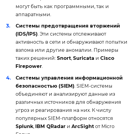
могут быть как программными, так и
аппаратными.
Системы предотвращения вторжений
(IDS/IPS)
. Эти системы отслеживают
активность в сети и обнаруживают попытки
взлома или другие аномалии. Примеры
таких решений:
Snort
,
Suricata
и
Cisco
Firepower
.
Системы управления информационной
безопасностью (SIEM)
. SIEM-системы
объединяют и анализируют данные из
различных источников для обнаружения
угроз и реагирования на них. К числу
популярных SIEM-платформ относятся
Splunk
,
IBM QRadar
и
ArcSight
от Micro