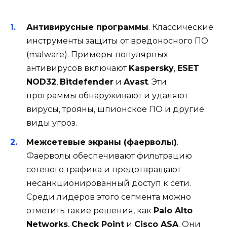
Антивирусные программы
. Классические
инструменты защиты от вредоносного ПО
(malware). Примеры популярных
антивирусов включают
Kaspersky
,
ESET
NOD32
,
Bitdefender
и
Avast
. Эти
программы обнаруживают и удаляют
вирусы, трояны, шпионское ПО и другие
виды угроз.
Межсетевые экраны (фаерволы)
.
Фаерволы обеспечивают фильтрацию
сетевого трафика и предотвращают
несанкционированный доступ к сети.
Среди лидеров этого сегмента можно
отметить такие решения, как
Palo Alto
Networks
,
Check Point
и
Cisco ASA
. Они