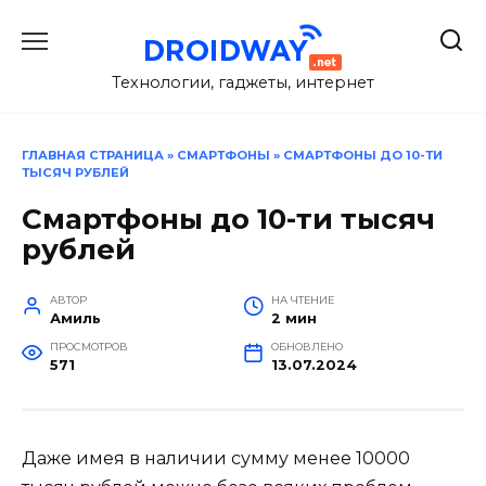
Перейти
к
содержанию
Технологии, гаджеты, интернет
ГЛАВНАЯ СТРАНИЦА
»
СМАРТФОНЫ
»
СМАРТФОНЫ ДО 10-ТИ
ТЫСЯЧ РУБЛЕЙ
Смартфоны до 10-ти тысяч
рублей
АВТОР
НА ЧТЕНИЕ
Амиль
2 мин
ПРОСМОТРОВ
ОБНОВЛЕНО
571
13.07.2024
Даже имея в наличии сумму менее 10000