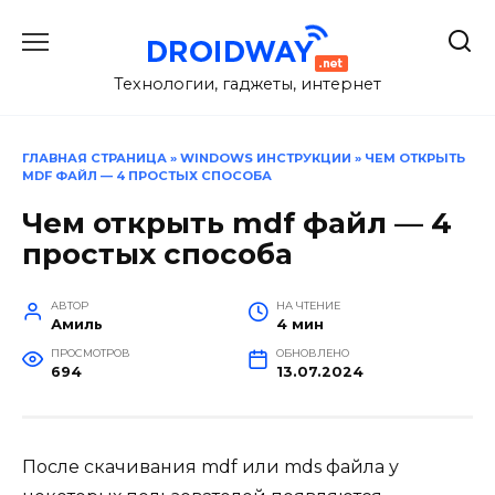
Перейти
к
содержанию
Технологии, гаджеты, интернет
ГЛАВНАЯ СТРАНИЦА
»
WINDOWS ИНСТРУКЦИИ
»
ЧЕМ ОТКРЫТЬ
MDF ФАЙЛ — 4 ПРОСТЫХ СПОСОБА
Чем открыть mdf файл — 4
простых способа
АВТОР
НА ЧТЕНИЕ
Амиль
4 мин
ПРОСМОТРОВ
ОБНОВЛЕНО
694
13.07.2024
После скачивания mdf или mds файла у