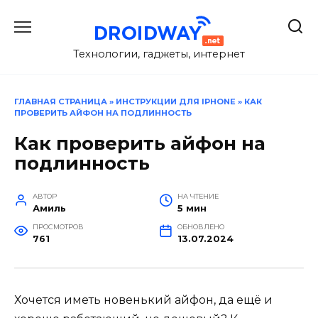
Перейти
к
содержанию
Технологии, гаджеты, интернет
ГЛАВНАЯ СТРАНИЦА
»
ИНСТРУКЦИИ ДЛЯ IPHONE
»
КАК
ПРОВЕРИТЬ АЙФОН НА ПОДЛИННОСТЬ
Как проверить айфон на
подлинность
АВТОР
НА ЧТЕНИЕ
Амиль
5 мин
ПРОСМОТРОВ
ОБНОВЛЕНО
761
13.07.2024
Хочется иметь новенький айфон, да ещё и