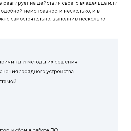
е реагирует на действия своего владельца или
подобной неисправности несколько, и в
ожно самостоятельно, выполнив несколько
 причины и методы их решения
ючения зарядного устройства
стемой
и
ор и сбои в работе ПО