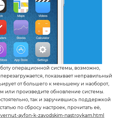
боту операционной системы, возможно,
С перезагружается, показывает неправильный
рьирует от большего к меньшему и наоборот,
им или произведите обновление системы.
стоятельно, так и заручившись поддержкой
татью по сбросу настроек, прочитать её,
k-vernut-ayfon-k-zavodskim-nastroykam.html