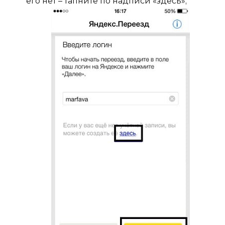
его нет – тапните по надписи «здесь»;