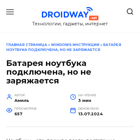
Перейти
к
содержанию
Технологии, гаджеты, интернет
ГЛАВНАЯ СТРАНИЦА
»
WINDOWS ИНСТРУКЦИИ
»
БАТАРЕЯ
НОУТБУКА ПОДКЛЮЧЕНА, НО НЕ ЗАРЯЖАЕТСЯ
Батарея ноутбука
подключена, но не
заряжается
АВТОР
НА ЧТЕНИЕ
Амиль
3 мин
ПРОСМОТРОВ
ОБНОВЛЕНО
657
13.07.2024