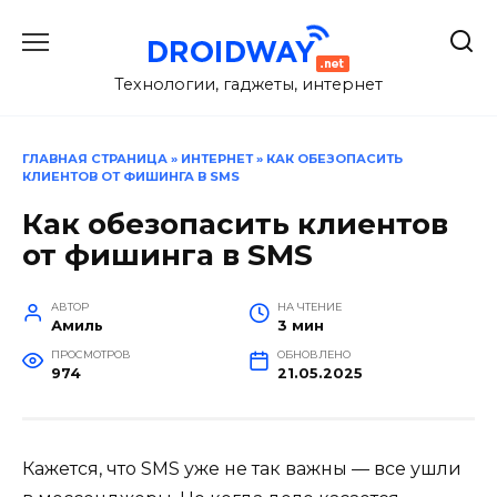
Перейти
к
содержанию
Технологии, гаджеты, интернет
ГЛАВНАЯ СТРАНИЦА
»
ИНТЕРНЕТ
»
КАК ОБЕЗОПАСИТЬ
КЛИЕНТОВ ОТ ФИШИНГА В SMS
Как обезопасить клиентов
от фишинга в SMS
АВТОР
НА ЧТЕНИЕ
Амиль
3 мин
ПРОСМОТРОВ
ОБНОВЛЕНО
974
21.05.2025
Кажется, что SMS уже не так важны — все ушли